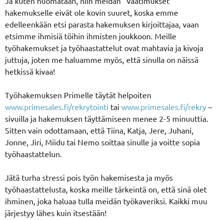
Ja kuten huomataan, niin meidän ’’vaatimukset’’
hakemukselle eivät ole kovin suuret, koska emme
edelleenkään etsi parasta hakemuksen kirjoittajaa, vaan
etsimme ihmisiä töihin ihmisten joukkoon. Meille
työhakemukset ja työhaastattelut ovat mahtavia ja kivoja
juttuja, joten me haluamme myös, että sinulla on näissä
hetkissä kivaa!
Työhakemuksen Primelle täytät helpoiten
www.primesales.fi/rekrytointi
tai
www.primesales.fi/rekry
–
sivuilla ja hakemuksen täyttämiseen menee 2-5 minuuttia.
Sitten vain odottamaan, että Tiina, Katja, Jere, Juhani,
Jonne, Jiri, Miidu tai Nemo soittaa sinulle ja voitte sopia
työhaastattelun.
Jätä turha stressi pois työn hakemisesta ja myös
työhaastattelusta, koska meille tärkeintä on, että sinä olet
ihminen, joka haluaa tulla meidän työkaveriksi. Kaikki muu
järjestyy lähes kuin itsestään!