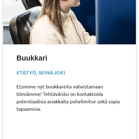
Buukkari
ETÄTYÖ
,
SEINÄJOKI
Etsimme nyt buukkareita vahvistamaan
tiimiämme! Tehtävänäsi on kontaktoida
potentiaalisia asiakkaita puhelimitse sekä sopia
tapaamisia.