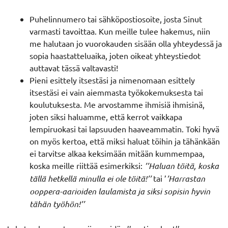
Puhelinnumero tai sähköpostiosoite, josta Sinut
varmasti tavoittaa. Kun meille tulee hakemus, niin
me halutaan jo vuorokauden sisään olla yhteydessä ja
sopia haastatteluaika, joten oikeat yhteystiedot
auttavat tässä valtavasti!
Pieni esittely itsestäsi ja nimenomaan esittely
itsestäsi ei vain aiemmasta työkokemuksesta tai
koulutuksesta. Me arvostamme ihmisiä ihmisinä,
joten siksi haluamme, että kerrot vaikkapa
lempiruokasi tai lapsuuden haaveammatin. Toki hyvä
on myös kertoa, että miksi haluat töihin ja tähänkään
ei tarvitse alkaa keksimään mitään kummempaa,
koska meille riittää esimerkiksi:
’’Haluan töitä, koska
tällä hetkellä minulla ei ole töitä!’’
tai ’
’Harrastan
ooppera-aarioiden laulamista ja siksi sopisin hyvin
tähän työhön!’’