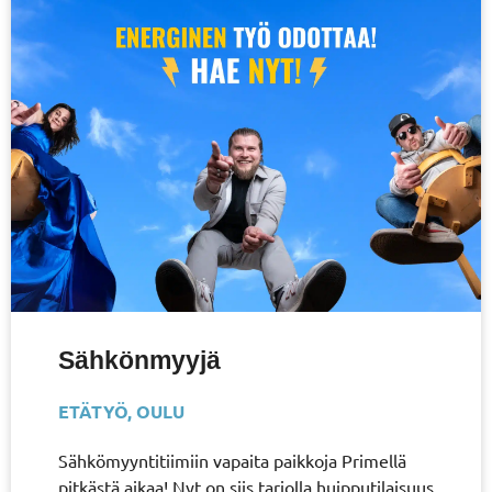
Sähkönmyyjä
ETÄTYÖ
,
OULU
Sähkömyyntitiimiin vapaita paikkoja Primellä
pitkästä aikaa! Nyt on siis tarjolla huipputilaisuus