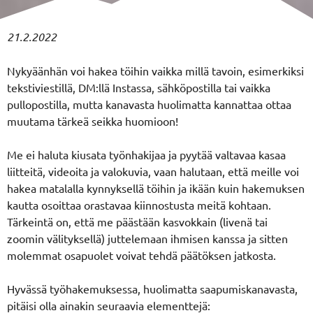
21.2.2022
Nykyäänhän voi hakea töihin vaikka millä tavoin, esimerkiksi
tekstiviestillä, DM:llä Instassa, sähköpostilla tai vaikka
pullopostilla, mutta kanavasta huolimatta kannattaa ottaa
muutama tärkeä seikka huomioon!
Me ei haluta kiusata työnhakijaa ja pyytää valtavaa kasaa
liitteitä, videoita ja valokuvia, vaan halutaan, että meille voi
hakea matalalla kynnyksellä töihin ja ikään kuin hakemuksen
kautta osoittaa orastavaa kiinnostusta meitä kohtaan.
Tärkeintä on, että me päästään kasvokkain (livenä tai
zoomin välityksellä) juttelemaan ihmisen kanssa ja sitten
molemmat osapuolet voivat tehdä päätöksen jatkosta.
Hyvässä työhakemuksessa, huolimatta saapumiskanavasta,
pitäisi olla ainakin seuraavia elementtejä: