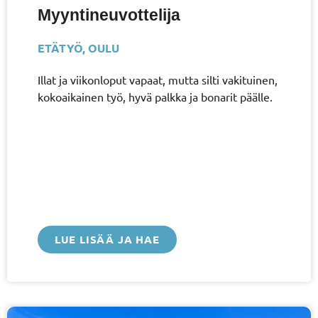
Myyntineuvottelija
ETÄTYÖ
,
OULU
Illat ja viikonloput vapaat, mutta silti vakituinen,
kokoaikainen työ, hyvä palkka ja bonarit päälle.
LUE LISÄÄ JA HAE