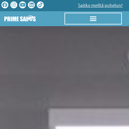
Saitko meiltä puhelun?
ULKOISTETTU ASIAKASPALVELU